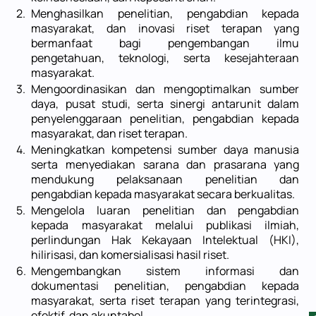
2.
Menghasilkan penelitian, pengabdian kepada
PROFIL
masyarakat, dan inovasi riset terapan yang
bermanfaat bagi pengembangan ilmu
Sejarah
pengetahuan, teknologi, serta kesejahteraan
Pimpinan
masyarakat.
3.
Mengoordinasikan dan mengoptimalkan sumber
Struktur Organisai
daya, pusat studi, serta sinergi antarunit dalam
Visi dan Misi
penyelenggaraan penelitian, pengabdian kepada
Akreditasi
masyarakat, dan riset terapan.
4.
Meningkatkan kompetensi sumber daya manusia
FAKULTAS
serta menyediakan sarana dan prasarana yang
mendukung pelaksanaan penelitian dan
Fakultas Agama Islam
pengabdian kepada masyarakat secara berkualitas.
Fakultas Keguruan & Ilmu Pendidikan
5.
Mengelola luaran penelitian dan pengabdian
kepada masyarakat melalui publikasi ilmiah,
Fakultas Matematika & IPA
perlindungan Hak Kekayaan Intelektual (HKI),
Fakultas Teknik
hilirisasi, dan komersialisasi hasil riset.
Fakultas Hukum
6.
Mengembangkan sistem informasi dan
dokumentasi penelitian, pengabdian kepada
Program Pascasarjana
masyarakat, serta riset terapan yang terintegrasi,
efektif, dan akuntabel.