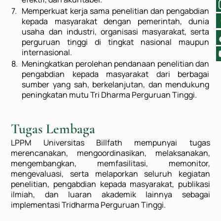
LEMBAGA
7.
Memperkuat kerja sama penelitian dan pengabdian
kepada masyarakat dengan pemerintah, dunia
Lembaga Penjaminan Mutu
usaha dan industri, organisasi masyarakat, serta
Lembaga Penelitian dan Pengabdian kepada
perguruan tinggi di tingkat nasional maupun
Masyarakat
internasional.
Lembaga Promosi dan Penerimaan Mahasiswa Baru
8.
Meningkatkan perolehan pendanaan penelitian dan
Lembaga Teknologi, Komunikasi dan Jaringan
pengabdian kepada masyarakat dari berbagai
sumber yang sah, berkelanjutan, dan mendukung
Pusat Pengembangan Bahasa dan Kepesantrenan
peningkatan mutu Tri Dharma Perguruan Tinggi.
INFORMASI
Tugas Lembaga
SISTEM TERINTEGRASI
LPPM Universitas Billfath mempunyai tugas
Penerimaan Mahasiswa Baru
merencanakan, mengoordinasikan, melaksanakan,
mengembangkan, memfasilitasi, memonitor,
Siakad Akademik
mengevaluasi, serta melaporkan seluruh kegiatan
E-Jurnal
penelitian, pengabdian kepada masyarakat, publikasi
Blog Dosen
ilmiah, dan luaran akademik lainnya sebagai
implementasi Tridharma Perguruan Tinggi.
Webmail
Tracer Study